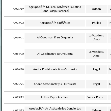
AgrupaciÃ³n Musical ArtÃ­stica La Latina
-
Odeon
4/005/19
(Cond. Alejo Barbero)
-
AgrupaciÃ³n SinfÃ³nica
Philips
4/003/02
P
La Voz de su
-
Al Goodman & su Orquesta
4/016/01
Amo
La Voz de su
-
Al Goodman y su Orquesta
4/014/02
Amo
-
Andre Kostelanetz & su Orquesta
Regal
4/016/10
M
-
Andre Kostelanetz y su Orquesta
Regal
4/001/21
M
-
Arthur PryorÂ´s Band
Victor Record
4/015/29
AsociaciÃ³n ArtÃ­stica de los Conciertos
-
Odeon
4/012/23