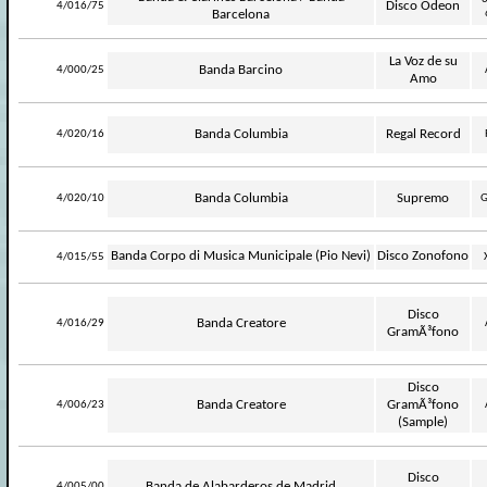
-
Disco Odeon
4/016/75
Barcelona
La Voz de su
-
Banda Barcino
4/000/25
Amo
-
Banda Columbia
Regal Record
4/020/16
-
Banda Columbia
Supremo
4/020/10
G
-
Banda Corpo di Musica Municipale (Pio Nevi)
Disco Zonofono
4/015/55
Disco
-
Banda Creatore
4/016/29
GramÃ³fono
Disco
-
Banda Creatore
GramÃ³fono
4/006/23
(Sample)
Disco
-
Banda de Alabarderos de Madrid
4/005/00