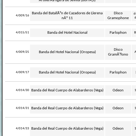
ArtillerÃ­a ligera de Sevilla (BorrÃ¡s)
Banda del BatallÃ³n de Cazadores de Llerena
Disco
6
-
4/009/16
nÂº 11
Gramophone
-
Banda del Hotel Nacional
Parlophon
4/015/51
B
Disco
-
Banda del Hotel Nacional (Oropesa)
4/009/25
A
GramÃ³fono
-
Banda del Hotel Nacional (Oropesa)
Parlophon
4/009/17
-
Banda del Real Cuerpo de Alabarderos (Vega)
Odeon
4/014/30
-
Banda del Real Cuerpo de Alabarderos (Vega)
Odeon
4/014/31
-
Banda del Real Cuerpo de Alabarderos (Vega)
Odeon
4/014/33