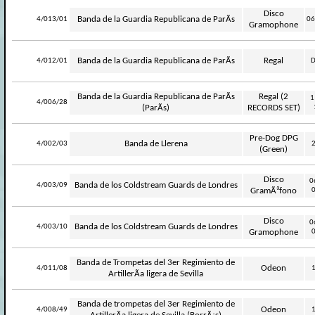
Disco
-
Banda de la Guardia Republicana de ParÃ­s
4/013/01
06
Gramophone
-
Banda de la Guardia Republicana de ParÃ­s
Regal
4/012/01
D
Banda de la Guardia Republicana de ParÃ­s
Regal (2
1
-
4/006/28
(ParÃ­s)
RECORDS SET)
Pre-Dog DPG
-
Banda de Llerena
4/002/03
(Green)
Disco
0
-
Banda de los Coldstream Guards de Londres
4/003/09
GramÃ³fono
Disco
0
-
Banda de los Coldstream Guards de Londres
4/003/10
Gramophone
Banda de Trompetas del 3er Regimiento de
-
Odeon
4/011/08
ArtillerÃ­a ligera de Sevilla
Banda de trompetas del 3er Regimiento de
-
Odeon
4/008/49