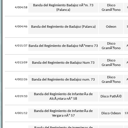
Banda del Regimiento Badajoz nÃºm. 73
Disco
-
4/004/58
(Palanca)
GramÃ³fono
-
Banda del Regimiento de Badajoz (Palanca)
Odeon
4/004/46
Disco
-
Banda del Regimiento de Badajoz NÃºmero 73
4/015/37
A
GramÃ³fono
Disco
-
Banda del Regimiento de Badajoz Num 73
4/013/09
A
GramÃ³fono
Disco
-
Banda del Regimiento de Badajoz num. 73
4/002/26
A
GramÃ³fono
Banda del Regimiento de InfanterÃ­a de
-
Disco PathÃ©
4/019/10
AlcÃ¡ntara nÂº 58
Banda del Regimiento de InfanterÃ­a de
-
Disco Odeon
4/001/12
13
Vergara nÂº 57
Banda del Regimiento de Ingenieros de