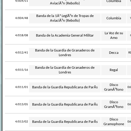
-
Columbia
4/004/51
AviaciÃ³n (Rebollo)
Banda de la 1Âª LegiÃ³n de Tropas de
-
Columbia
4/004/48
AviaciÃ³n (Rebollo)
La Voz de su
-
Banda de la Academia General Militar
4/018/08
Amo
Banda de la Guardia de Granaderos de
-
Decca
4/012/41
R
Londres
Banda de la Guardia de Granaderos de
-
Regal
4/015/16
Londres
Disco
-
Banda de la Guardia Republicana de ParÃ­s
4/011/01
06
GramÃ³fono
Disco
-
Banda de la Guardia Republicana de ParÃ­s
4/013/05
06
GramÃ³fono
Disco
-
Banda de la Guardia Republicana de ParÃ­s
4/013/02
06
Gramophone