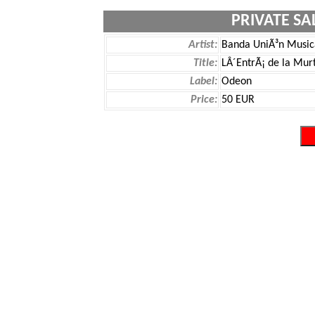
PRIVATE SA
Artist:
Banda UniÃ³n Musica
Title:
LÂ´EntrÃ¡ de la Mur
Label:
Odeon
Price:
50 EUR